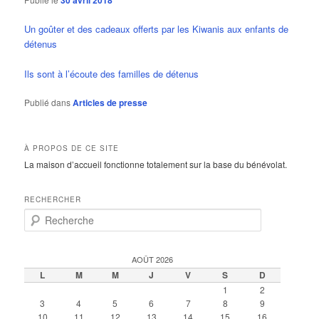
Un goûter et des cadeaux offerts par les Kiwanis aux enfants de
détenus
Ils sont à l’écoute des familles de détenus
Publié dans
Articles de presse
À PROPOS DE CE SITE
La maison d’accueil fonctionne totalement sur la base du bénévolat.
RECHERCHER
R
e
c
h
AOÛT 2026
e
L
M
M
J
V
S
D
r
1
2
c
3
4
5
6
7
8
9
h
10
11
12
13
14
15
16