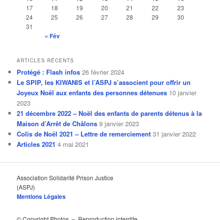
e
17
18
19
20
21
22
23
24
25
26
27
28
29
30
31
« Fév
ARTICLES RÉCENTS
Protégé : Flash infos
26 février 2024
Le SPIP, les KIWANIS et l’ASPJ s’associent pour offrir un
Joyeux Noël aux enfants des personnes détenues
10 janvier
2023
21 décembre 2022 – Noël des enfants de parents détenus à la
Maison d’Arrêt de Châlons
9 janvier 2023
Colis de Noël 2021 – Lettre de remerciement
31 janvier 2022
Articles 2021
4 mai 2021
Association Solidarité Prison Justice
(ASPJ)
Mentions Légales
© Copyright Photos – Reproduction interdite