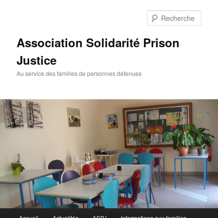
Aller
Aller
au
au
Rech
contenu
contenu
principal
secondaire
Association Solidarité Prison
Justice
Au service des familles de personnes détenues
Menu
Accueil
Actualités
ASPJ
Informations aux familles