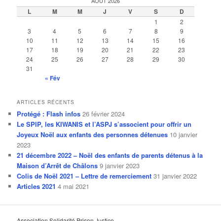
AOÛT 2026
e
L
M
M
J
V
S
D
r
1
2
c
3
4
5
6
7
8
9
h
10
11
12
13
14
15
16
e
17
18
19
20
21
22
23
24
25
26
27
28
29
30
31
« Fév
ARTICLES RÉCENTS
Protégé : Flash infos
26 février 2024
Le SPIP, les KIWANIS et l’ASPJ s’associent pour offrir un
Joyeux Noël aux enfants des personnes détenues
10 janvier
2023
21 décembre 2022 – Noël des enfants de parents détenus à la
Maison d’Arrêt de Châlons
9 janvier 2023
Colis de Noël 2021 – Lettre de remerciement
31 janvier 2022
Articles 2021
4 mai 2021
Association Solidarité Prison Justice