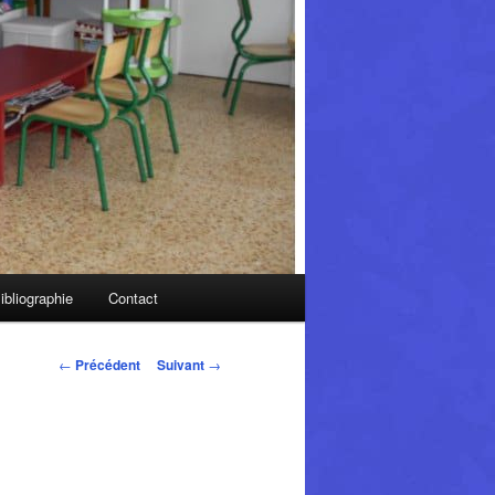
ibliographie
Contact
Navigation
←
Précédent
Suivant
→
des
articles