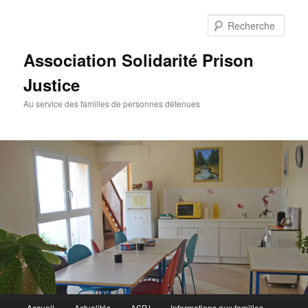
Aller
au
Rech
contenu
principal
Association Solidarité Prison
Justice
Au service des familles de personnes détenues
Menu
Accueil
Actualités
ASPJ
Informations aux familles