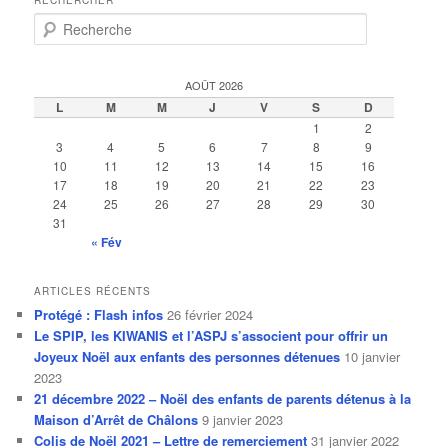
RECHERCHER
R
e
c
h
AOÛT 2026
e
L
M
M
J
V
S
D
r
1
2
c
3
4
5
6
7
8
9
h
10
11
12
13
14
15
16
e
17
18
19
20
21
22
23
24
25
26
27
28
29
30
31
« Fév
ARTICLES RÉCENTS
Protégé : Flash infos
26 février 2024
Le SPIP, les KIWANIS et l’ASPJ s’associent pour offrir un
Joyeux Noël aux enfants des personnes détenues
10 janvier
2023
21 décembre 2022 – Noël des enfants de parents détenus à la
Maison d’Arrêt de Châlons
9 janvier 2023
Colis de Noël 2021 – Lettre de remerciement
31 janvier 2022