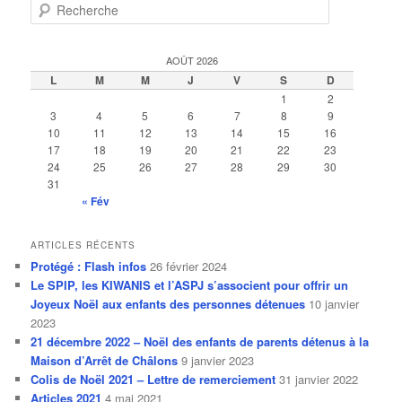
R
e
c
h
AOÛT 2026
e
L
M
M
J
V
S
D
r
1
2
c
3
4
5
6
7
8
9
h
10
11
12
13
14
15
16
e
17
18
19
20
21
22
23
24
25
26
27
28
29
30
31
« Fév
ARTICLES RÉCENTS
Protégé : Flash infos
26 février 2024
Le SPIP, les KIWANIS et l’ASPJ s’associent pour offrir un
Joyeux Noël aux enfants des personnes détenues
10 janvier
2023
21 décembre 2022 – Noël des enfants de parents détenus à la
Maison d’Arrêt de Châlons
9 janvier 2023
Colis de Noël 2021 – Lettre de remerciement
31 janvier 2022
Articles 2021
4 mai 2021