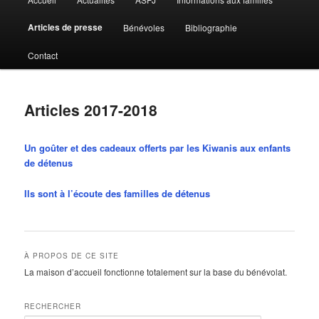
principal
Articles de presse
Bénévoles
Bibliographie
Contact
Articles 2017-2018
Un goûter et des cadeaux offerts par les Kiwanis aux enfants
de détenus
Ils sont à l’écoute des familles de détenus
À PROPOS DE CE SITE
La maison d’accueil fonctionne totalement sur la base du bénévolat.
RECHERCHER