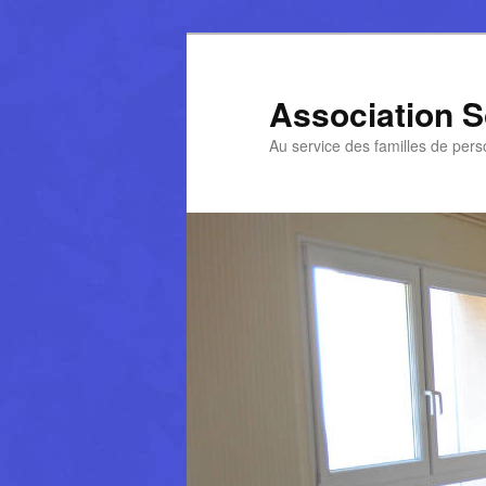
Aller
au
contenu
Association So
principal
Au service des familles de per