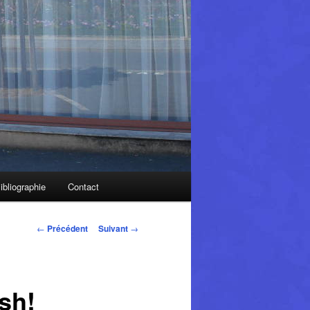
ibliographie
Contact
Navigation
←
Précédent
Suivant
→
des
articles
sh!