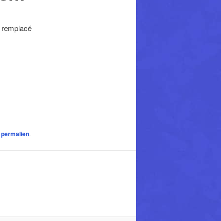
t remplacé
n
permalien
.