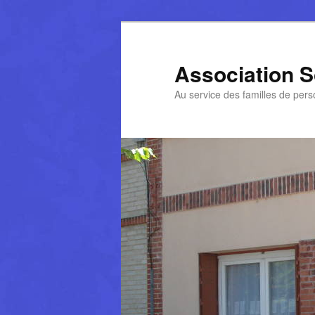
Aller
au
contenu
Association So
principal
Au service des familles de per