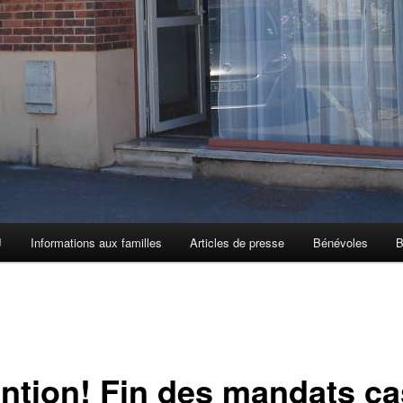
J
Informations aux familles
Articles de presse
Bénévoles
B
ention! Fin des mandats ca